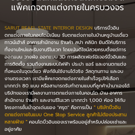
แพ็คเกจตกแต่งภายในครบวงจร
SARUT REAEL STATE INTERIOR DESIGN
บริการบิ้วอิน
ตกแต่งภายในคอนโดมิเนียม รับตกแต่งภายในบ้านหรูบ้านเดี่ยว
ทาวน์เฮ้าส์ อาคารสำนักงาน ร้านค้า สปา คลินิก ยินดีให้บริการ
ทั้งงานใหม่และรับงานรีโนเวท โดยเน้นดีไซน์สวยครบตั้งแต่การ
ออกแบบ วางผัง ออกแบบ 3D การผลิตเฟอร์นิเจอร์บิ้วอินและ
การติดตั้ง รวมถึงงานระบบไฟฟ้า ประปา แอร์ และงานตกแต่ง
ทั้งหมดในจุดเดียว
ฟังก์ชันใช้งานได้จริง วัสดุทนทาน และจบ
งานตรงเวลา เรามีแพ็คเกจตกแต่งภายในสำเร็จรูปให้เลือก
มากกว่า 80 แบบ หรือสามารถรับทำตามแบบที่ลูกค้านำมาเองได้
บริษัทของเรามีผลงานการตกแต่งภายในคอนโด บ้าน อาคาร
สำนักงาน ร้านค้า และงานรีโนเวท มากกว่า 1,000 ห้อง ให้กับ
โครงการชั้นนำจุดเด่นของ "ศรุต" คือการเป็น
"
บริษัทบิ้วอิน
ตกแต่งภายในแบบ One Stop Service ลูกค้าไม่ต้องประสาน
หลายฝ่าย "
คอนโดบิ้วอินของเราพร้อมอยู่สำหรับปล่อยเช่าและ
อยู่อาศัย